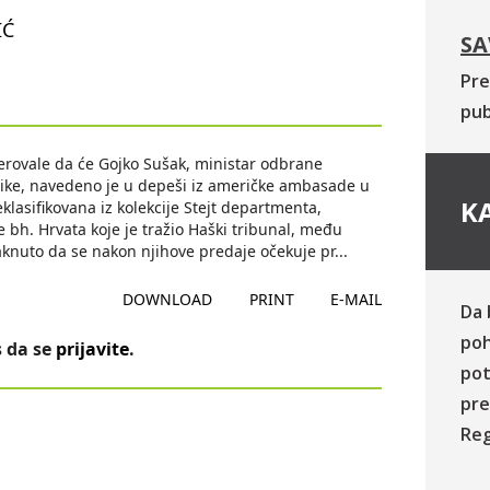
IĆ
SA
Pre
pub
erovale da će Gojko Sušak, ministar odbrane
enike, navedeno je u depeši iz američke ambasade u
KA
lasifikovana iz kolekcije Stejt departmenta,
 bh. Hrvata koje je tražio Haški tribunal, među
staknuto da se nakon njihove predaje očekuje pr
...
DOWNLOAD
PRINT
E-MAIL
Da 
poh
 da se
prijavite
.
pot
pre
Reg