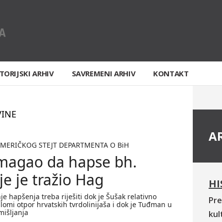
TORIJSKI ARHIV
SAVREMENI ARHIV
KONTAKT
VINE
A
MERIČKOG STEJT DEPARTMENTA O BiH
magao da hapse bh.
je je tražio Hag
HI
je hapšenja treba riješiti dok je Šušak relativno
Pre
lomi otpor hrvatskih tvrdolinijaša i dok je Tuđman u
mišljanja
kul