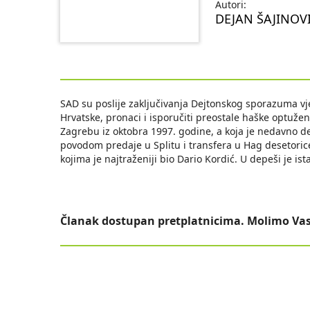
Autori:
DEJAN ŠAJINOV
SAD su poslije zaključivanja Dejtonskog sporazuma vj
Hrvatske, pronaci i isporučiti preostale haške optuž
Zagrebu iz oktobra 1997. godine, a koja je nedavno dek
povodom predaje u Splitu i transfera u Hag desetorice
kojima je najtraženiji bio Dario Kordić. U depeši je i
Članak dostupan pretplatnicima. Molimo Vas