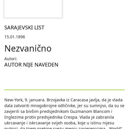
SARAJEVSKI LIST
15.01.1896
Nezvanično
Autori:
AUTOR NIJE NAVEDEN
New-York, 9. januara. Brzojavka iz Caracasa javlja, da je vlada
dala zatvoriti mnogobrojne odličnike, jer su sumnjivi, da su se
zavjerili sa bivšim predsjednikom Guzmanom Blancom i
Inglezima protiv predsjednika Crespa. Vlada je zabranila
ukrcavanje i iskrcavanje svijeh osoba, koje u istinu nijesu
putnici, da tijem prekine svezu megju zavjerenicima. „World“