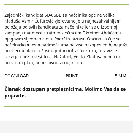
Zajednički kandidat SDA SBB za načelnika općine Velika
Kladuša Asmir Ćufurović vjerovatno je u najnezahvalnijem
položaju od svih kandidata za načelnike jer se u izbornoj
kampanji nadmeće s ratnim zločincem Fikretom Abdićem i
njegovim sljedbenicima. Podrška biznisu Općina za čije se
načelničko mjesto nadmeće ima najviše nezaposlenih, najnižu
prosječnu plaću, užasnu putnu infrastrukturu, bez vizije
razvoja i bez investitora. Nažalost, Velika Kladuša nema ni
prostorni plan, ni poslovnu zonu, ni do
...
DOWNLOAD
PRINT
E-MAIL
Članak dostupan pretplatnicima. Molimo Vas da se
prijavite
.