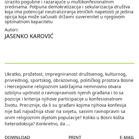
izrazito pogubne i razarajuće u multikonfesionalnim
sredinama. Potpuna demokratizacija i sekularizacija društva
koja ima potencijal neutraliziranja etničkih napetosti je jedina
opcija koja može sačuvati državni suverenitet u njegovom
optimalnom kapacitetu
Autori:
JASENKO KAROVIĆ
Ukratko, prožetost, impregniranost društvenog, kulturnog,
privrednog, sportskog, obrazovnog, političkog prostora Bosne
i Hercegovine religioznim sadržajima neminovno otvara
ozbiljnu upitnost o ravnopravnosti njenih građana i to sa
pozicije i kriterija njihove participacije u konfesionalnom
životu. Preciznije, da li su građani kojima njihova konfesija
nije baš najvažnija stvar na svijetu, sasvim ravnopravni sa
onim religioznim dijelom populacije? Koliko u Bosni košta
heterodoksija? Konkretno, da
...
DOWNLOAD
PRINT
E-MAIL