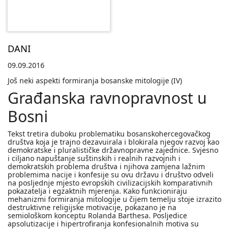
DANI
09.09.2016
Još neki aspekti formiranja bosanske mitologije (IV)
Građanska ravnopravnost u
Bosni
Tekst tretira duboku problematiku bosanskohercegovačkog
društva koja je trajno dezavuirala i blokirala njegov razvoj kao
demokratske i pluralističke državnopravne zajednice. Svjesno
i ciljano napuštanje suštinskih i realnih razvojnih i
demokratskih problema društva i njihova zamjena lažnim
problemima nacije i konfesije su ovu državu i društvo odveli
na posljednje mjesto evropskih civilizacijskih komparativnih
pokazatelja i egzaktnih mjerenja. Kako funkcioniraju
mehanizmi formiranja mitologije u čijem temelju stoje izrazito
destruktivne religijske motivacije, pokazano je na
semiološkom konceptu Rolanda Barthesa. Posljedice
apsolutizacije i hipertrofiranja konfesionalnih motiva su