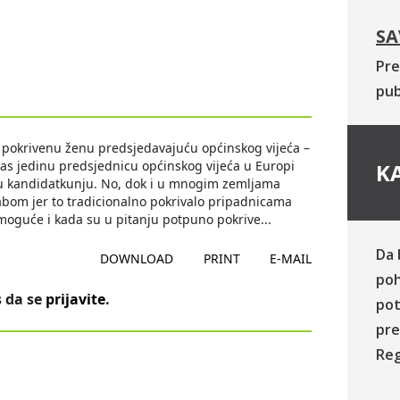
SA
Pre
pub
 pokrivenu ženu predsjedavajuću općinskog vijeća –
as jedinu predsjednicu općinskog vijeća u Europi
KA
nu kandidatkunju. No, dok i u mnogim zemljama
bom jer to tradicionalno pokrivalo pripadnicama
je moguće i kada su u pitanju potpuno pokrive
...
Da 
DOWNLOAD
PRINT
E-MAIL
poh
 da se
prijavite
.
pot
pre
Reg