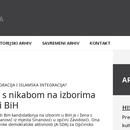
TORIJSKI ARHIV
SAVREMENI ARHIV
KONTAKT
A
RACIJA I ISLAMSKA INTEGRACIJA?
 s nikabom na izborima
i BiH
HI
ti BiH kandidatkinja na izborim u BiH je i žena s
Pre
anović iz mjesta Sinanovići u općini Zavidovići. Ona
anke demokratske aktivnosti (A-SDA) za Općinsko
kul