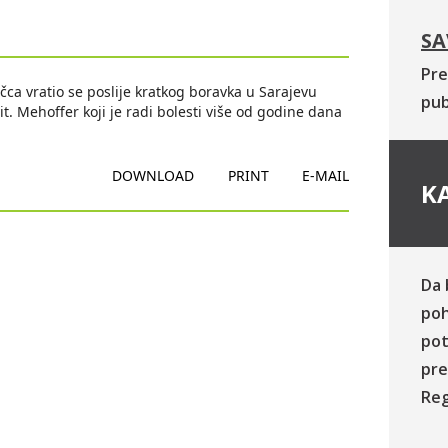
SA
Pre
ačca vratio se poslije kratkog boravka u Sarajevu
pub
t. Mehoffer koji je radi bolesti više od godine dana
DOWNLOAD
PRINT
E-MAIL
KA
Da 
poh
pot
pre
Reg