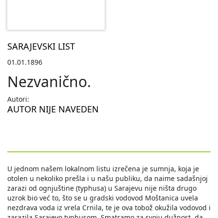
SARAJEVSKI LIST
01.01.1896
Nezvanično.
Autori:
AUTOR NIJE NAVEDEN
U jednom našem lokalnom listu izrečena je sumnja, koja je
otolen u nekoliko prešla i u našu publiku, da naime sadašnjoj
zarazi od ognjuštine (typhusa) u Sarajevu nije ništa drugo
uzrok bio već to, što se u gradski vodovod Moštanica uvela
nezdrava voda iz vrela Crnila, te je ova tobož okužila vodovod i
zarazila Sarajevo typhusom. Smatramo za svoju dužnost, da