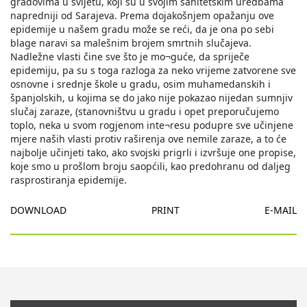
gradovima u svijetu, koji su u svojim sanitetskim uredbama
napredniji od Sarajeva. Prema dojakošnjem opažanju ove
epidemije u našem gradu može se reći, da je ona po sebi
blage naravi sa malešnim brojem smrtnih slučajeva.
Nadležne vlasti čine sve što je mo¬guće, da spriječe
epidemiju, pa su s toga razloga za neko vrijeme zatvorene sve
osnovne i srednje škole u gradu, osim muhamedanskih i
španjolskih, u kojima se do jako nije pokazao nijedan sumnjiv
slučaj zaraze, (stanovništvu u gradu i opet preporučujemo
toplo, neka u svom rogjenom inte¬resu podupre sve učinjene
mjere naših vlasti protiv raširenja ove nemile zaraze, a to će
najbolje učinjeti tako, ako svojski prigrli i izvršuje one propise,
koje smo u prošlom broju saopćili, kao predohranu od daljeg
rasprostiranja epidemije.
DOWNLOAD
PRINT
E-MAIL