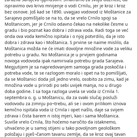
ispravimo ovo krivo mnijenje o vodi Crnilu, jer je kroz i kroz
bez osnove. Još kad se 1890. uvagjao vodovod iz Moštanice za
Sarajevo pomišljalo se nа to, da se vrelo Crnilo spoji sa
Moštanicom, jer je Crnilo odavno čekao na nekolike česme u
gradu i bio poznat kao dobra i zdrava voda. Radi toga se već
onda ova voda kemično ispitala i o njoj potvrdilo, da je isto
dobra i zdrava kao i Moštanica. S prvine se naime mislilo, da
Moštanica možda ne će imati dovoljne množine vode za veliku
potrebu u gradu. No Moštanica je u prvijem godinama
novoga vodovoda ipak namirivala potrebu grada Sarajeva.
Megjutijem je sa napredovanjem samoga grada poskočila i
potreba vode, te se razlogom moralo i opet na to pomišljati,
da se Moštanici doda još jedno vrelo, osobito za zimu, kad je
množina vode u prirodi po sebi uvijek manja, no u drugo
doba godine. I sa toga razloga uvela se voda iz Crnila 1.
septembra o. g. u Moštanicu, da za svaki slučaj posluži
vodovodu za zimnju po¬trebu, ali se i ovom prilikom iznova
kemično ispitala voda iz Crnila i opet našlo, daje sa svijem
zdrava i čista barem n istoj mjeri, kao i sama Moštanica.
Suviše vrelo Crnila, što hoćemo naročito da istaknemo,
uhvaćeno je u samoj stijeni u tako povoljnom geološkom
položaju i pješ¬čanom tavanu zemlje, da se kroz ovaj tavan