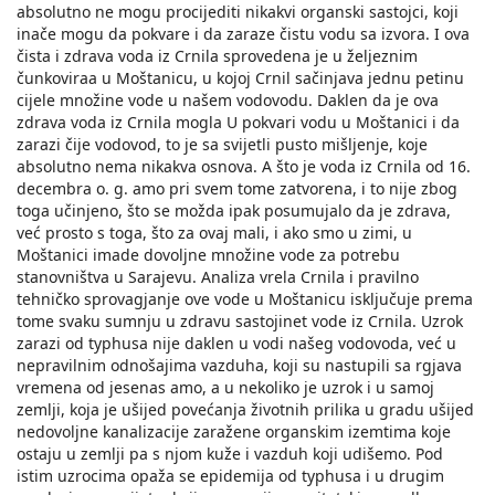
absolutno ne mogu procijediti nikakvi organski sastojci, koji
inače mogu da pokvare i da zaraze čistu vodu sa izvora. I ova
čista i zdrava voda iz Crnila sprovedena je u željeznim
čunkoviraa u Moštanicu, u kojoj Crnil sačinjava jednu petinu
cijele množine vode u našem vodovodu. Daklen da je ova
zdrava voda iz Crnila mogla U pokvari vodu u Moštanici i da
zarazi čije vodovod, to je sa svijetli pusto mišljenje, koje
absolutno nema nikakva osnova. A što je voda iz Crnila od 16.
decembra o. g. amo pri svem tome zatvorena, i to nije zbog
toga učinjeno, što se možda ipak posumujalo da je zdrava,
već prosto s toga, što za ovaj mali, i ako smo u zimi, u
Moštanici imade dovoljne množine vode za potrebu
stanovništva u Sarajevu. Analiza vrela Crnila i pravilno
tehničko sprovagjanje ove vode u Moštanicu isključuje prema
tome svaku sumnju u zdravu sastojinet vode iz Crnila. Uzrok
zarazi od typhusa nije daklen u vodi našeg vodovoda, već u
nepravilnim odnošajima vazduha, koji su nastupili sa rgjava
vremena od jesenas amo, a u nekoliko je uzrok i u samoj
zemlji, koja je ušijed povećanja životnih prilika u gradu ušijed
nedovoljne kanalizacije zaražene organskim izemtima koje
ostaju u zemlji pa s njom kuže i vazduh koji udišemo. Pod
istim uzrocima opaža se epidemija od typhusa i u drugim