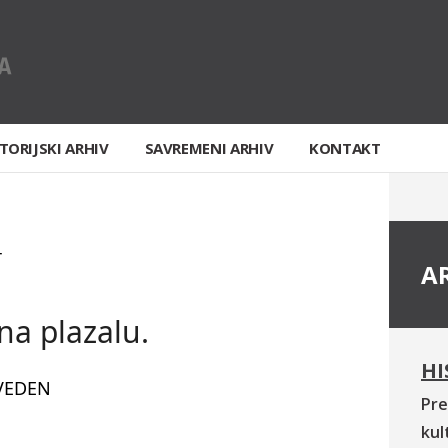
TORIJSKI ARHIV
SAVREMENI ARHIV
KONTAKT
T
A
a plazalu.
HI
VEDEN
Pre
kul