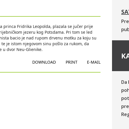
SA
Pre
ga princa Fridrika Leopolda, plazala se jučer prije
pub
jebničkom jezeru kog Potsdama. Pri tom se led
šinista bacio je nad rupom drvenu motku za koju su
u te je istom njegovom sinu pošlo za rukom, da
le u dvor Neu-Glienike.
KA
DOWNLOAD
PRINT
E-MAIL
Da 
poh
pot
pre
Reg