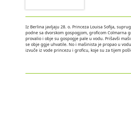
Iz Berlina javljaju 28. o. Princeza Louisa Sofija, supru
podne sa dvorskom gospogjom, groficom Colmarna gri
provalio i obje su gospogje pale u vodu. Prišavši ma
se obje ggje uhvatile. No i mašinista je propao u vod
izvuče iz vode princezu i groficu, koje su za tijem poš