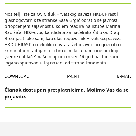
Nositelj liste za OV Čitluk Hrvatskog saveza HKDUHrast i
glasnogovornik te stranke Saša Grgić obratio se javnosti
priopćenjem zajavnost u kojem reagira na istupe Marina
Radišića, HDZ-ovog kandidata za načelnika Čitluka. Dragi
Brotnjaci! Iako sam, kao glasnogovornik Hrvatskog saveza
HKDU HRAST, u nekoliko navrata želio javno progovoriti o
kriminalnim radnjama i otimačini koju nam čine oni koji
„vedre i oblače“ našom općinom već 26 godina, bio sam
lagano sputavan u toj nakani od strane kandidata
...
DOWNLOAD
PRINT
E-MAIL
Članak dostupan pretplatnicima. Molimo Vas da se
prijavite
.