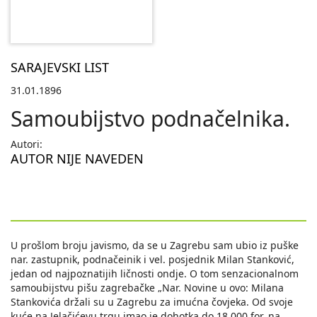
SARAJEVSKI LIST
31.01.1896
Samoubijstvo podnačelnika.
Autori:
AUTOR NIJE NAVEDEN
U prošlom broju javismo, da se u Zagrebu sam ubio iz puške
nar. zastupnik, podnačeinik i vel. posjednik Milan Stanković,
jedan od najpoznatijih ličnosti ondje. O tom senzacionalnom
samoubijstvu pišu zagrebačke „Nar. Novine u ovo: Milana
Stankovića držali su u Zagrebu za imućna čovjeka. Od svoje
kuće na Jelačićevu trgu imao je dohotka do 18.000 for. na