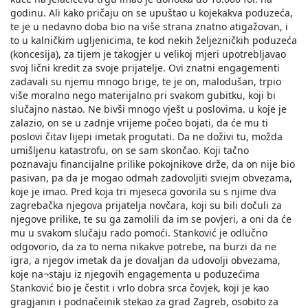
godinu. Ali kako pričaju on se upuštao u kojekakva poduzeća,
te je u nedavno doba bio na više strana znatno atigažovan, i
to u kalničkim ugljenicima, te kod nekih željezničkih poduzeća
(koncesija), za tijem je takogjer u velikoj mjeri upotrebljavao
svoj lični kredit za svoje prijatelje. Ovi znatni engagementi
zadavali su njemu mnogo brige, te je on, malodušan, trpio
više moralno nego materijalno pri svakom gubitku, koji bi
slučajno nastao. Ne bivši mnogo vješt u poslovima. u koje je
zalazio, on se u zadnje vrijeme počeo bojati, da će mu ti
poslovi čitav lijepi imetak progutati. Da ne doživi tu, možda
umišljenu katastrofu, on se sam skončao. Koji tačno
poznavaju financijalne prilike pokojnikove drže, da on nije bio
pasivan, pa da je mogao odmah zadovoljiti sviejm obvezama,
koje je imao. Pred koja tri mjeseca govorila su s njime dva
zagrebačka njegova prijatelja novčara, koji su bili dočuli za
njegove prilike, te su ga zamolili da im se povjeri, a oni da će
mu u svakom slučaju rado pomoći. Stanković je odlučno
odgovorio, da za to nema nikakve potrebe, na burzi da ne
igra, a njegov imetak da je dovaljan da udovolji obvezama,
koje na¬staju iz njegovih engagementa u poduzećima
Stanković bio je čestit i vrlo dobra srca čovjek, koji je kao
gragjanin i podnačeinik stekao za grad Zagreb, osobito za