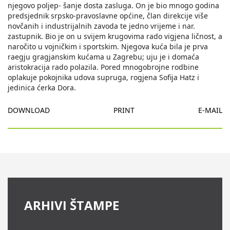
njegovo poljep- šanje dosta zasluga. On je bio mnogo godina
predsjednik srpsko-pravoslavne općine, član direkcije više
novčanih i industrijalnih zavoda te jedno vrijeme i nar.
zastupnik. Bio je on u svijem krugovima rado vigjena ličnost, a
naročito u vojničkim i sportskim. Njegova kuća bila je prva
raegju gragjanskim kućama u Zagrebu; uju je i domaća
aristokracija rado polazila. Pored mnogobrojne rodbine
oplakuje pokojnika udova supruga, rogjena Sofija Hatz i
jedinica ćerka Dora.
DOWNLOAD
PRINT
E-MAIL
ARHIVI ŠTAMPE