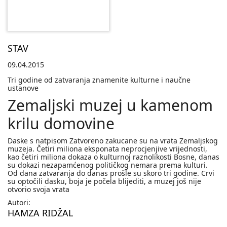
STAV
09.04.2015
Tri godine od zatvaranja znamenite kulturne i naučne
ustanove
Zemaljski muzej u kamenom
krilu domovine
Daske s natpisom Zatvoreno zakucane su na vrata Zemaljskog
muzeja. Četiri miliona eksponata neprocjenjive vrijednosti,
kao četiri miliona dokaza o kulturnoj raznolikosti Bosne, danas
su dokazi nezapamćenog političkog nemara prema kulturi.
Od dana zatvaranja do danas prošle su skoro tri godine. Crvi
su optočili dasku, boja je počela blijediti, a muzej još nije
otvorio svoja vrata
Autori:
HAMZA RIDŽAL