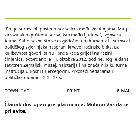
“Rat je surova ali poštena borba kao među životinjama. Mir je
surova ali nepoštena borba, kao među ljudima”, izgovara
Ahmet Šabo nakon što se osvjedočio u nehumanost i surovost
političkog zvjerinjaka naspram krvave Hoćinske bitke. Da
književnost govori istinu i onda kada griješi na razini
činjenica, potvrđeno je i 4. oktobra 2012. godine. Tog je dana
zatvoren Zemaljski muzej, najstarija i najznačajnija kulturna
institucija u Bosni i Hercegovini. Prkoseći nedaćama i
političkoj dinamici XIX i XX s
...
DOWNLOAD
PRINT
E-MAIL
Članak dostupan pretplatnicima. Molimo Vas da se
prijavite
.