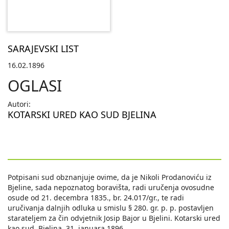
SARAJEVSKI LIST
16.02.1896
OGLASI
Autori:
KOTARSKI URED KAO SUD BJELINA
Potpisani sud obznanjuje ovime, da je Nikoli Prodanoviću iz
Bjeline, sada nepoznatog boravišta, radi uručenja ovosudne
osude od 21. decembra 1835., br. 24.017/gr., te radi
uručivanja dalnjih odluka u smislu § 280. gr. p. p. postavljen
starateljem za čin odvjetnik Josip Bajor u Bjelini. Kotarski ured
kao sud. Bjelina, 31. januara 1896.