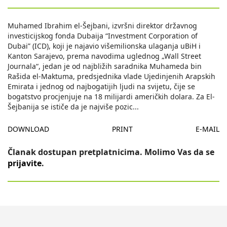
Muhamed Ibrahim el-Šejbani, izvršni direktor državnog
investicijskog fonda Dubaija “Investment Corporation of
Dubai” (ICD), koji je najavio višemilionska ulaganja uBiH i
Kanton Sarajevo, prema navodima uglednog „Wall Street
Journala“, jedan je od najbližih saradnika Muhameda bin
Rašida el-Maktuma, predsjednika vlade Ujedinjenih Arapskih
Emirata i jednog od najbogatijih ljudi na svijetu, čije se
bogatstvo procjenjuje na 18 milijardi američkih dolara. Za El-
Šejbanija se ističe da je najviše pozic
...
DOWNLOAD
PRINT
E-MAIL
Članak dostupan pretplatnicima. Molimo Vas da se
prijavite
.