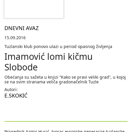
DNEVNI AVAZ
15.09.2016
Tuzlanski klub ponovo ulazi u period opasnog življenja
Imamović lomi kičmu
Slobode
Obećanja su sažeta u knjizi “Kako se pravi veliki grad”, u kojoj
se na svim stranama veliča gradonačelnik Tuzle
Autori:
E.SKOKIĆ
Privrednik Azmir Husić, tvorac evropske generacije tuzlanske