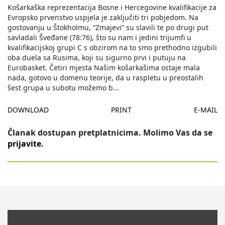
Košarkaška reprezentacija Bosne i Hercegovine kvalifikacije za
Evropsko prvenstvo uspjela je zaključiti tri pobjedom. Na
gostovanju u Štokholmu, “Zmajevi” su slavili te po drugi put
savladali Šveđane (78:76), što su nam i jedini trijumfi u
kvalifikacijskoj grupi C s obzirom na to smo prethodno izgubili
oba duela sa Rusima, koji su sigurno prvi i putuju na
Eurobasket. Četiri mjesta Našim košarkašima ostaje mala
nada, gotovo u domenu teorije, da u raspletu u preostalih
šest grupa u subotu možemo b
...
DOWNLOAD
PRINT
E-MAIL
Članak dostupan pretplatnicima. Molimo Vas da se
prijavite
.