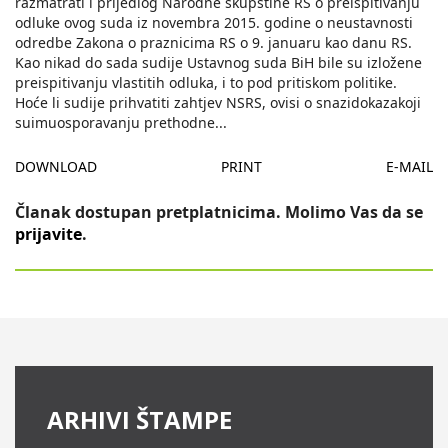
razmatrati i prijedlog Narodne skupštine RS o preispitivanju
odluke ovog suda iz novembra 2015. godine o neustavnosti
odredbe Zakona o praznicima RS o 9. januaru kao danu RS.
Kao nikad do sada sudije Ustavnog suda BiH bile su izložene
preispitivanju vlastitih odluka, i to pod pritiskom politike.
Hoće li sudije prihvatiti zahtjev NSRS, ovisi o snazidokazakoji
suimuosporavanju prethodne
...
DOWNLOAD
PRINT
E-MAIL
Članak dostupan pretplatnicima. Molimo Vas da se
prijavite
.
ARHIVI ŠTAMPE