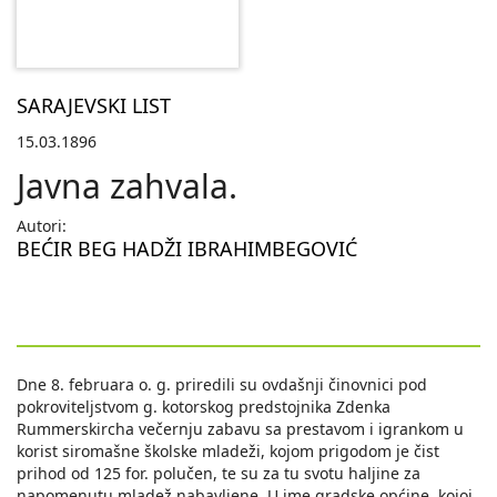
SARAJEVSKI LIST
15.03.1896
Javna zahvala.
Autori:
BEĆIR BEG HADŽI IBRAHIMBEGOVIĆ
Dne 8. februara o. g. priredili su ovdašnji činovnici pod
pokroviteljstvom g. kotorskog predstojnika Zdenka
Rummerskircha večernju zabavu sa prestavom i igrankom u
korist siromašne školske mladeži, kojom prigodom je čist
prihod od 125 for. polučen, te su za tu svotu haljine za
napomenutu mladež nabavljene. U ime gradske općine, kojoj