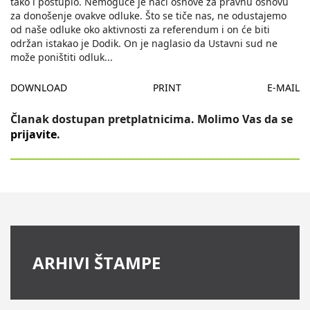
tako i postupio. Nemoguće je naći osnove za pravnu osnovu
za donošenje ovakve odluke. Što se tiče nas, ne odustajemo
od naše odluke oko aktivnosti za referendum i on će biti
održan istakao je Dodik. On je naglasio da Ustavni sud ne
može poništiti odluk
...
DOWNLOAD
PRINT
E-MAIL
Članak dostupan pretplatnicima. Molimo Vas da se
prijavite
.
ARHIVI ŠTAMPE