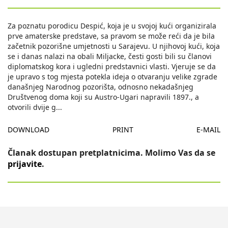
Za poznatu porodicu Despić, koja je u svojoj kući organizirala
prve amaterske predstave, sa pravom se može reći da je bila
začetnik pozorišne umjetnosti u Sarajevu. U njihovoj kući, koja
se i danas nalazi na obali Miljacke, česti gosti bili su članovi
diplomatskog kora i ugledni predstavnici vlasti. Vjeruje se da
je upravo s tog mjesta potekla ideja o otvaranju velike zgrade
današnjeg Narodnog pozorišta, odnosno nekadašnjeg
Društvenog doma koji su Austro-Ugari napravili 1897., a
otvorili dvije g
...
DOWNLOAD
PRINT
E-MAIL
Članak dostupan pretplatnicima. Molimo Vas da se
prijavite
.