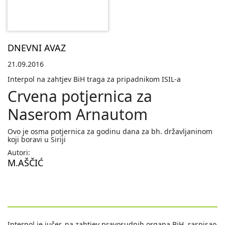
DNEVNI AVAZ
21.09.2016
Interpol na zahtjev BiH traga za pripadnikom ISIL-a
Crvena potjernica za
Naserom Arnautom
Ovo je osma potjernica za godinu dana za bh. državljaninom
koji boravi u Siriji
Autori:
M.AŠČIĆ
Interpol je jučer, na zahtjev pravosudnih organa BiH, raspisao