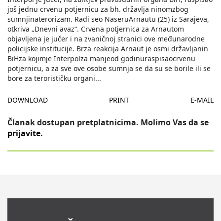
još jednu crvenu potjernicu za bh. državlja ninomzbog
sumnjinaterorizam. Radi seo NaseruArnautu (25) iz Sarajeva,
otkriva „Dnevni avaz“. Crvena potjernica za Arnautom
objavljena je jučer i na zvaničnoj stranici ove međunarodne
policijske institucije. Brza reakcija Arnaut je osmi državljanin
BiHza kojimje Interpolza manjeod godinuraspisaocrvenu
potjernicu, a za sve ove osobe sumnja se da su se borile ili se
bore za terorističku organi
...
DOWNLOAD
PRINT
E-MAIL
Članak dostupan pretplatnicima. Molimo Vas da se
prijavite
.