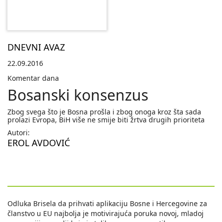
DNEVNI AVAZ
22.09.2016
Komentar dana
Bosanski konsenzus
Zbog svega što je Bosna prošla i zbog onoga kroz šta sada
prolazi Evropa, BiH više ne smije biti žrtva drugih prioriteta
Autori:
EROL AVDOVIĆ
Odluka Brisela da prihvati aplikaciju Bosne i Hercegovine za
članstvo u EU najbolja je motivirajuća poruka novoj, mladoj