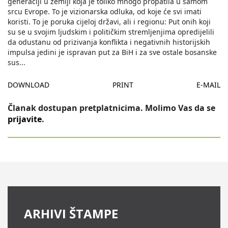
generaciji u zemlji koja je toliko mnogo propatila u samom
srcu Evrope. To je vizionarska odluka, od koje će svi imati
koristi. To je poruka cijeloj državi, ali i regionu: Put onih koji
su se u svojim ljudskim i političkim stremljenjima opredijelili
da odustanu od prizivanja konflikta i negativnih historijskih
impulsa jedini je ispravan put za BiH i za sve ostale bosanske
sus
...
DOWNLOAD
PRINT
E-MAIL
Članak dostupan pretplatnicima. Molimo Vas da se
prijavite
.
ARHIVI ŠTAMPE