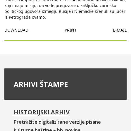
koji imaju misiju, da vode pregovore o zaključku carinsko
političkog ugovora izmegju Rusije i Njemačke krenuli su jučer
iz Petrograda ovamo.
DOWNLOAD
PRINT
E-MAIL
ARHIVI ŠTAMPE
HISTORIJSKI ARHIV
Pretražite digitalizirane verzije pisane
kulturne baštine – bh. novina.