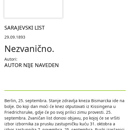
SARAJEVSKI LIST
29.09.1893
Nezvanično.
Autori:
AUTOR NIJE NAVEDEN
Berlin, 25. septembra. Stanje zdravlja kneza Bismarcka ide na
bolje. Do koji dan moći će knez otputovati iz Kissingena u
Friedrichsruke, gdje će po svoj prilici zimu provesti. 25.
septembra. Zvaničan list donosi objavu, po kojoj će se vršiti
izbor izbornika za prusku zastupničku kuću 31. oktobra a
izbor zastupnika 7. novembra. 25. septembra. Ruski izaslanici,