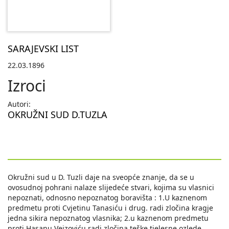
SARAJEVSKI LIST
22.03.1896
Izroci
Autori:
OKRUŽNI SUD D.TUZLA
Okružni sud u D. Tuzli daje na sveopće znanje, da se u
ovosudnoj pohrani nalaze slijedeće stvari, kojima su vlasnici
nepoznati, odnosno nepoznatog boravišta : 1.U kaznenom
predmetu proti Cvjetinu Tanasiću i drug. radi zločina kragje
jedna sikira nepoznatog vlasnika; 2.u kaznenom predmetu
proti Hasanu Vejzoviću radi zločina teške tjelesne ozlede