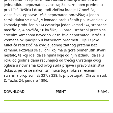
jedna sikira nepoznatog vlasnika; 3.u kaznenom predmetu
proti Teši Tešiću i drug. radi zločina kragje 17 novčića,
vlasništvo Leposave Tešić nepoznatog boravišta; 4.jedan
carski dukat 95 novč., 5 komada probu šenih polucvanciga, 2
komada probušenih 1/4 cvanciga jedan komad 1/4, srebrene
medžidije, 4 novčića, 10 ka šika, 30 para i srebreni prsten sa
crvenim kamenom navodno vlasništvo nepoznatog ustaša iz
vremena okupacije; 5.u kaznenom predmetu Ilije i Gjoke
Miletića radi zločina kragje jednog zlatnog prstena bez
kamena. Pozivaju se svi oni, kojima je gore pomenutih stvari
nestalo, te koji ide, da se njima koje od njih izdadu, da se u
roku od godine dana računajući od trećeg uvrštenja ovog
oglasa u novinama kod ovog suda prijave i pravo vlasništva
dokažu, jer će se nakon izminuća toga roka sa rečenim
stvarima propisom §§ 337. i 338. k. p. postupati. Okružni sud.
D. Tuzla, 24. januara 1896.
DOWNLOAD
PRINT
E-MAIL