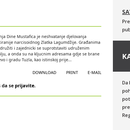
SA
Pre
pub
nja Dine Mustafica je neshvatanje djelovanja
kom tiranije narcisoidnog Zlatka Lagumdžije. Građanima
družiti i zajednicki se suprotstaviti udruženim
mlju, a onda su na kljucnim adresama gdje se brane
KA
o i gradu Tuzla, kao istinskoj prije
...
DOWNLOAD
PRINT
E-MAIL
Da 
 da se
prijavite
.
poh
pot
pre
Reg