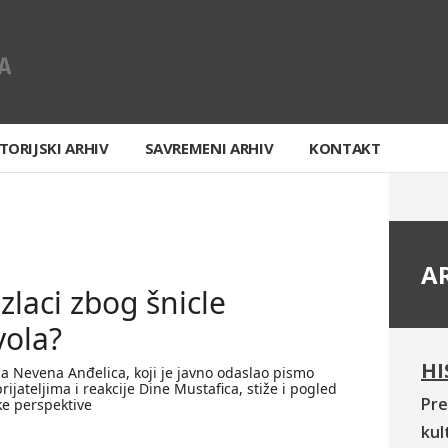
TORIJSKI ARHIV
SAVREMENI ARHIV
KONTAKT
A
zlaci zbog šnicle
vola?
HI
a Nevena Anđelica, koji je javno odaslao pismo
ijateljima i reakcije Dine Mustafica, stiže i pogled
Pre
ske perspektive
kul