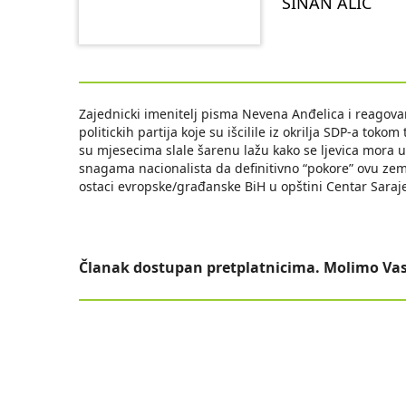
SINAN ALIĆ
Zajednicki imenitelj pisma Nevena Anđelica i reagova
politickih partija koje su išcilile iz okrilja SDP-a to
su mjesecima slale šarenu lažu kako se ljevica mora u
snagama nacionalista da definitivno “pokore” ovu ze
ostaci evropske/građanske BiH u opštini Centar Sarajev
Članak dostupan pretplatnicima. Molimo Vas