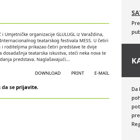
SA
Pre
pub
 i Umjetničke organizacije GLULUGL iz Varaždina,
nternacionalnog teatarskog festivala MESS. U četiri
 i roditeljima prikazao četiri predstave te dvije
a dosadašnja teatarska iskustva, steći neka nova te
KA
edanja predstava. Naglašavajući
...
DOWNLOAD
PRINT
E-MAIL
 da se
prijavite
.
Da 
poh
pot
pre
Reg