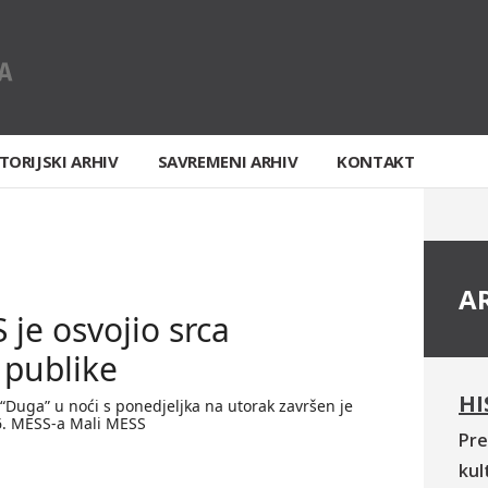
TORIJSKI ARHIV
SAVREMENI ARHIV
KONTAKT
A
 je osvojio srca
 publike
HI
“Duga” u noći s ponedjeljka na utorak završen je
6. MESS-a Mali MESS
Pre
kul