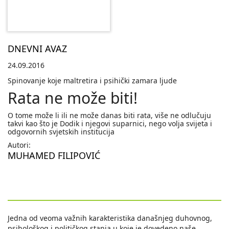
DNEVNI AVAZ
24.09.2016
Spinovanje koje maltretira i psihički zamara ljude
Rata ne može biti!
O tome može li ili ne može danas biti rata, više ne odlučuju
takvi kao što je Dodik i njegovi suparnici, nego volja svijeta i
odgovornih svjetskih institucija
Autori:
MUHAMED FILIPOVIĆ
Jedna od veoma važnih karakteristika današnjeg duhovnog,
psihološkog i političkog stanja u koje je dovedeno naše