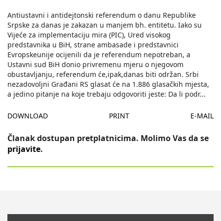
Antiustavni i antidejtonski referendum o danu Republike
Srpske za danas je zakazan u manjem bh. entitetu. Iako su
Vijeće za implementaciju mira (PIC), Ured visokog
predstavnika u BiH, strane ambasade i predstavnici
Evropskeunije ocijenili da je referendum nepotreban, a
Ustavni sud BiH donio privremenu mjeru o njegovom
obustavljanju, referendum će,ipak,danas biti održan. Srbi
nezadovoljni Građani RS glasat će na 1.886 glasačkih mjesta,
a jedino pitanje na koje trebaju odgovoriti jeste: Da li podr
...
DOWNLOAD
PRINT
E-MAIL
Članak dostupan pretplatnicima. Molimo Vas da se
prijavite
.