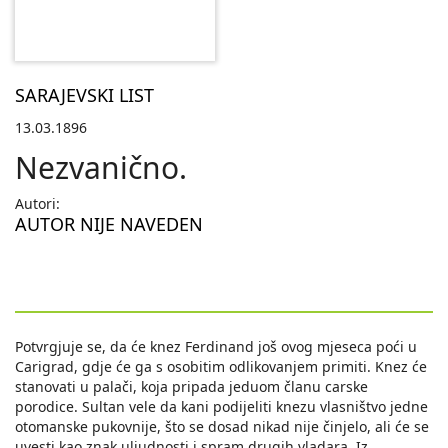
SARAJEVSKI LIST
13.03.1896
Nezvanično.
Autori:
AUTOR NIJE NAVEDEN
Potvrgjuje se, da će knez Ferdinand još ovog mjeseca poći u
Carigrad, gdje će ga s osobitim odlikovanjem primiti. Knez će
stanovati u palači, koja pripada jeduom članu carske
porodice. Sultan vele da kani podijeliti knezu vlasništvo jedne
otomanske pukovnije, što se dosad nikad nije činjelo, ali će se
uvesti kao znak uljudnosti i spram drugih vladara. Iz