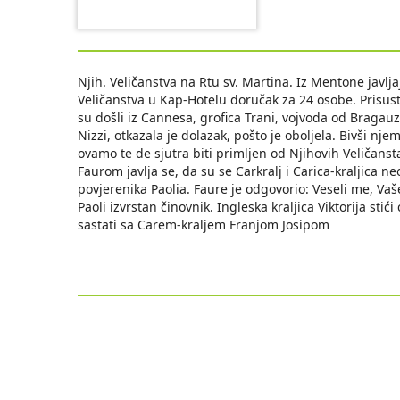
Njih. Veličanstva na Rtu sv. Martina. Iz Mentone javlj
Veličanstva u Kap-Hotelu doručak za 24 osobe. Prisu
su došli iz Cannesa, grofica Trani, vojvoda od Bragauze
Nizzi, otkazala je dolazak, pošto je oboljela. Bivši nj
ovamo te de sjutra biti primljen od Njihovih Veličans
Faurom javlja se, da su se Carkralj i Carica-kraljica 
povjerenika Paolia. Faure je odgovorio: Veseli me, Vaš
Paoli izvrstan činovnik. Ingleska kraljica Viktorija stić
sastati sa Carem-kraljem Franjom Josipom