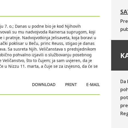
SA
Pre
aju 7. o.; Danas u podne bio je kod Njihovih
pub
stvovali su mu nadvojvoda Rainersa suprugom, koji
 i pratnje. Nadvojvotkinja Jelisaveta, koja boravi u
emački poklisar u Beču, princ Reuss, stigao je danas
tava. Sa susreta Njih. Veličanstava s predsjednikom
KA
neobično pohvalno izjavili o službovanju posebnog
e Veličanstvo, što to čujem; ja sam uvjeren, da je
i će u Nizzu 11. marta, a čuje se za izvjesno, da će se
Da 
DOWNLOAD
PRINT
E-MAIL
poh
pot
pre
Reg