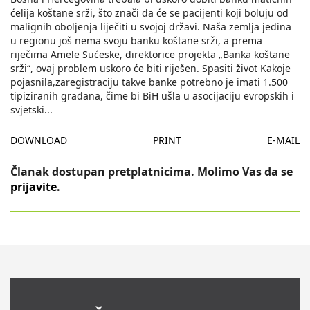
ćelija koštane srži, što znači da će se pacijenti koji boluju od
malignih oboljenja liječiti u svojoj državi. Naša zemlja jedina
u regionu još nema svoju banku koštane srži, a prema
riječima Amele Sućeske, direktorice projekta „Banka koštane
srži“, ovaj problem uskoro će biti riješen. Spasiti život Kakoje
pojasnila,zaregistraciju takve banke potrebno je imati 1.500
tipiziranih građana, čime bi BiH ušla u asocijaciju evropskih i
svjetski
...
DOWNLOAD
PRINT
E-MAIL
Članak dostupan pretplatnicima. Molimo Vas da se
prijavite
.