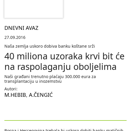
DNEVNI AVAZ
27.09.2016
Naša zemlja uskoro dobiva banku koštane srži
40 miliona uzoraka krvi bit će
na raspolaganju oboljelima
Naši građani trenutno plaćaju 300.000 eura za
transplantaciju u inozemstvu
Autori:
M.HEBIB
,
A.ČENGIĆ
Bosna i Hercegovina trebala bi uskoro dobiti banku matičnih