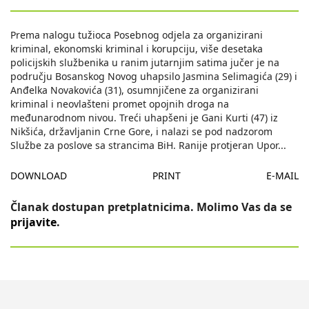
Prema nalogu tužioca Posebnog odjela za organizirani
kriminal, ekonomski kriminal i korupciju, više desetaka
policijskih službenika u ranim jutarnjim satima jučer je na
području Bosanskog Novog uhapsilo Jasmina Selimagića (29) i
Anđelka Novakovića (31), osumnjičene za organizirani
kriminal i neovlašteni promet opojnih droga na
međunarodnom nivou. Treći uhapšeni je Gani Kurti (47) iz
Nikšića, državljanin Crne Gore, i nalazi se pod nadzorom
Službe za poslove sa strancima BiH. Ranije protjeran Upor
...
DOWNLOAD
PRINT
E-MAIL
Članak dostupan pretplatnicima. Molimo Vas da se
prijavite
.