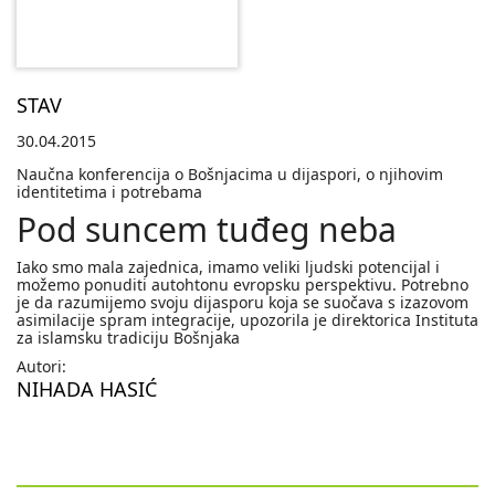
STAV
30.04.2015
Naučna konferencija o Bošnjacima u dijaspori, o njihovim
identitetima i potrebama
Pod suncem tuđeg neba
Iako smo mala zajednica, imamo veliki ljudski potencijal i
možemo ponuditi autohtonu evropsku perspektivu. Potrebno
je da razumijemo svoju dijasporu koja se suočava s izazovom
asimilacije spram integracije, upozorila je direktorica Instituta
za islamsku tradiciju Bošnjaka
Autori:
NIHADA HASIĆ