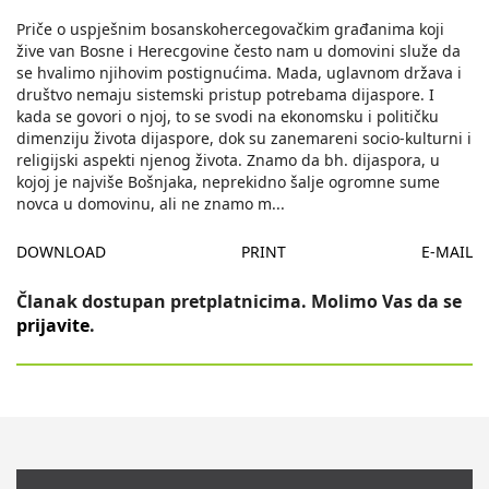
Priče o uspješnim bosanskohercegovačkim građanima koji
žive van Bosne i Herecgovine često nam u domovini služe da
se hvalimo njihovim postignućima. Mada, uglavnom država i
društvo nemaju sistemski pristup potrebama dijaspore. I
kada se govori o njoj, to se svodi na ekonomsku i političku
dimenziju života dijaspore, dok su zanemareni socio-kulturni i
religijski aspekti njenog života. Znamo da bh. dijaspora, u
kojoj je najviše Bošnjaka, neprekidno šalje ogromne sume
novca u domovinu, ali ne znamo m
...
DOWNLOAD
PRINT
E-MAIL
Članak dostupan pretplatnicima. Molimo Vas da se
prijavite
.