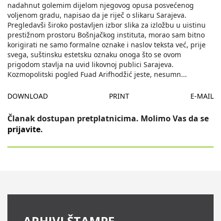
nadahnut golemim dijelom njegovog opusa posvećenog
voljenom gradu, napisao da je riječ o slikaru Sarajeva.
Pregledavši široko postavljen izbor slika za izložbu u uistinu
prestižnom prostoru Bošnjačkog instituta, morao sam bitno
korigirati ne samo formalne oznake i naslov teksta već, prije
svega, suštinsku estetsku oznaku onoga što se ovom
prigodom stavlja na uvid likovnoj publici Sarajeva.
Kozmopolitski pogled Fuad Arifhodžić jeste, nesumn
...
DOWNLOAD
PRINT
E-MAIL
Članak dostupan pretplatnicima. Molimo Vas da se
prijavite
.
ARHIVI ŠTAMPE