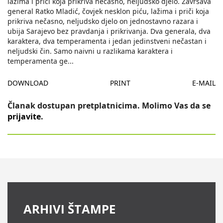
lažima i priči koja prikriva nečasno, neljudsko djelo. Završava
general Ratko Mladić, čovjek nesklon piću, lažima i priči koja
prikriva nečasno, neljudsko djelo on jednostavno razara i
ubija Sarajevo bez pravdanja i prikrivanja. Dva generala, dva
karaktera, dva temperamenta i jedan jedinstveni nečastan i
neljudski čin. Samo naivni u razlikama karaktera i
temperamenta ge
...
DOWNLOAD
PRINT
E-MAIL
Članak dostupan pretplatnicima. Molimo Vas da se
prijavite
.
ARHIVI ŠTAMPE