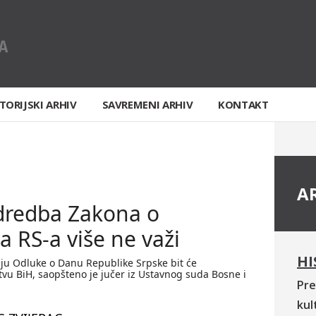
TORIJSKI ARHIV
SAVREMENI ARHIV
KONTAKT
A
dredba Zakona o
a RS-a više ne važi
HI
nju Odluke o Danu Republike Srpske bit će
štvu BiH, saopšteno je jučer iz Ustavnog suda Bosne i
Pre
kul