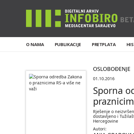
O NAMA
PUBLIKACIJE
PRETPLATA
HIS
OSLOBOĐENJE
01.10.2016
Sporna o
praznicim
Rješenje o neizvrše
dostavljeno i Tužila
Hercegovine
Autori: