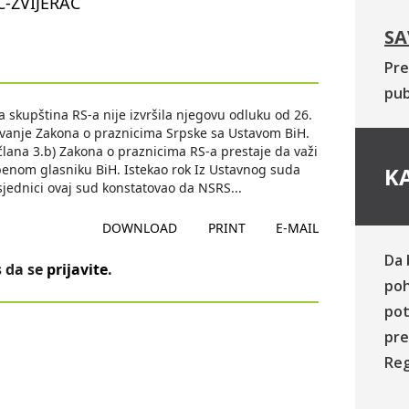
-ZVIJERAC
SA
Pre
pub
 skupština RS-a nije izvršila njegovu odluku od 26.
vanje Zakona o praznicima Srpske sa Ustavom BiH.
lana 3.b) Zakona o praznicima RS-a prestaje da važi
benom glasniku BiH. Istekao rok Iz Ustavnog suda
KA
 sjednici ovaj sud konstatovao da NSRS
...
DOWNLOAD
PRINT
E-MAIL
Da 
 da se
prijavite
.
poh
pot
pre
Reg