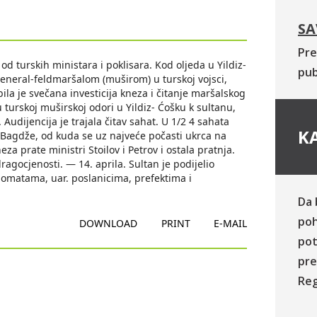
SA
Pre
od turskih ministara i poklisara. Kod oljeda u Yildiz-
pub
general-feldmaršalom (muširom) u turskoj vojsci,
la je svečana investicija kneza i čitanje maršalskog
turskoj muširskoj odori u Yildiz- Ćošku k sultanu,
Audijencija je trajala čitav sahat. U 1/2 4 sahata
KA
 Bagdže, od kuda se uz najveće počasti ukrca na
za prate ministri Stoilov i Petrov i ostala pratnja.
ragocjenosti. — 14. aprila. Sultan je podijelio
lomatama, uar. poslanicima, prefektima i
Da 
poh
DOWNLOAD
PRINT
E-MAIL
pot
pre
Reg