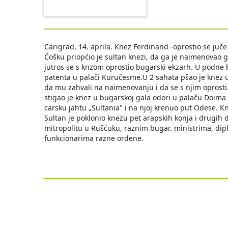
Carigrad, 14. aprila. Knez Ferdinand -oprostio se juče 
Ćošku priopćio je sultan knezi, da ga je naimenovao 
jutros se s knzom oprostio bugarski ekzarh. U podne bi
patenta u palači Kuručesme.U 2 sahata pšao je knez u 
da mu zahvali na naimenovanju i da se s njim oprosti. 
stigao je knez u bugarskoj gala odori u palaču Doima
carsku jahtu „Sultania" i na njoj krenuo put Odese. Kne
Sultan je poklonio knezu pet arapskih konja i drugih d
mitropolitu u Rušćuku, raznim bugar. ministrima, dip
funkcionarima razne ordene.