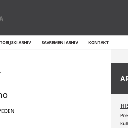
TORIJSKI ARHIV
SAVREMENI ARHIV
KONTAKT
T
A
no
HI
VEDEN
Pre
kul