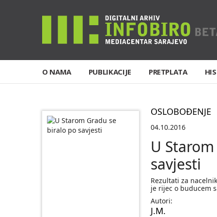
O NAMA
PUBLIKACIJE
PRETPLATA
HIS
OSLOBOĐENJE
04.10.2016
U Starom 
savjesti
Rezultati za nacelni
je rijec o buducem s
Autori:
J.M.