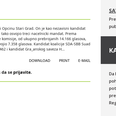
SA
Pre
pub
ti Opcinu Stari Grad. On je kao nezavisni kandidat
i tako osvojio treci nacelnicki mandat. Prema
 komisije, od ukupno prebrojanih 14.166 glasova,
vojio 7.358 glasova. Kandidat koalicije SDA-SBB Suad
KA
.462 i kandidat Gra_anskog saveza H
...
DOWNLOAD
PRINT
E-MAIL
 da se
prijavite
.
Da 
poh
pot
pre
Reg