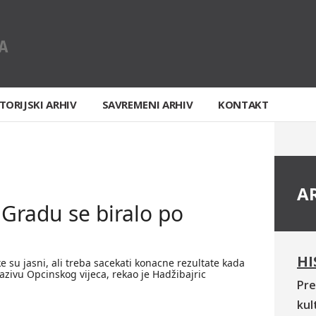
TORIJSKI ARHIV
SAVREMENI ARHIV
KONTAKT
A
Gradu se biralo po
HI
ke su jasni, ali treba sacekati konacne rezultate kada
azivu Opcinskog vijeca, rekao je Hadžibajric
Pre
kul