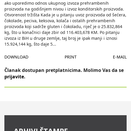
ako uporedimo odnos ukupnog izvoza prehrambenih
proizvoda na godišnjem nivou i izvoz konditorskih proizvoda.
Otvorenost tržišta Kada je u pitanju uvoz proizvoda od šećera,
čokolade, peciva, keksova, kolača i ostalih prehrambenih
proizvoda koji sadrže gluten i čokoladu, riječ je o 25.832,864
kg, što u konačnici daje zbir od 116.403,678 KM. Po pitanju
izvoza iz BiH u druge zemlje, taj broj je ipak manji i iznosi
15.924,144 kg, što daje 5
...
DOWNLOAD
PRINT
E-MAIL
Članak dostupan pretplatnicima. Molimo Vas da se
prijavite
.
ARHIVI ŠTAMPE