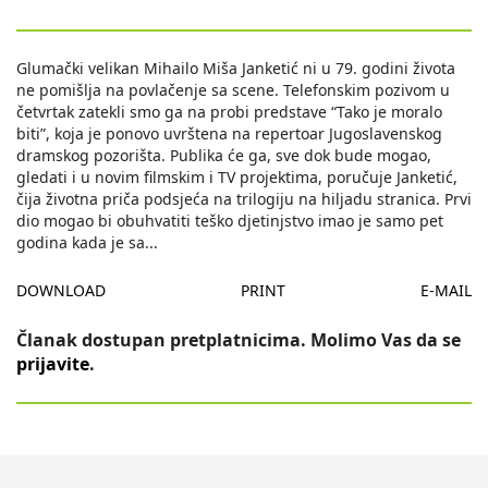
Glumački velikan Mihailo Miša Janketić ni u 79. godini života
ne pomišlja na povlačenje sa scene. Telefonskim pozivom u
četvrtak zatekli smo ga na probi predstave “Tako je moralo
biti”, koja je ponovo uvrštena na repertoar Jugoslavenskog
dramskog pozorišta. Publika će ga, sve dok bude mogao,
gledati i u novim filmskim i TV projektima, poručuje Janketić,
čija životna priča podsjeća na trilogiju na hiljadu stranica. Prvi
dio mogao bi obuhvatiti teško djetinjstvo imao je samo pet
godina kada je sa
...
DOWNLOAD
PRINT
E-MAIL
Članak dostupan pretplatnicima. Molimo Vas da se
prijavite
.