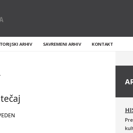
TORIJSKI ARHIV
SAVREMENI ARHIV
KONTAKT
T
A
 tečaj
HI
VEDEN
Pre
kul