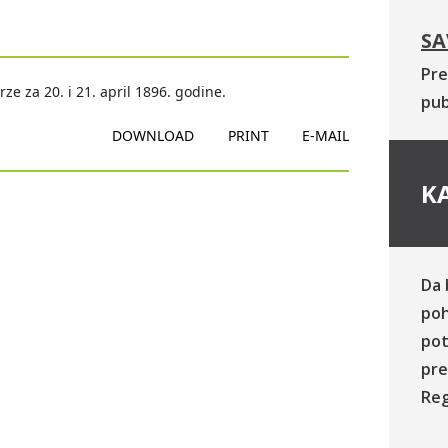
SA
Pre
e za 20. i 21. april 1896. godine.
pub
DOWNLOAD
PRINT
E-MAIL
KA
Da 
poh
pot
pre
Reg