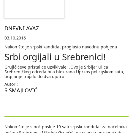
DNEVNI AVAZ
03.10.2016
Nakon što je srpski kandidat proglasio navodnu pobjedu
Srbi orgijali u Srebrenici!
Grujičićeve pristalice uzvikivale: „Ovo je Srbija“ Ulica
Srebreničkog odreda bila blokirana Uprkos policijskom satu,
orgijanje trajalo do dva ujutro
Autori:
S.SMAJLOVIĆ
Nakon što je sinoć poslije 19 sati srpski kandidat za načelnika
općine Srebrenica Mladen Grujičić, na osnovu nezvaničnih