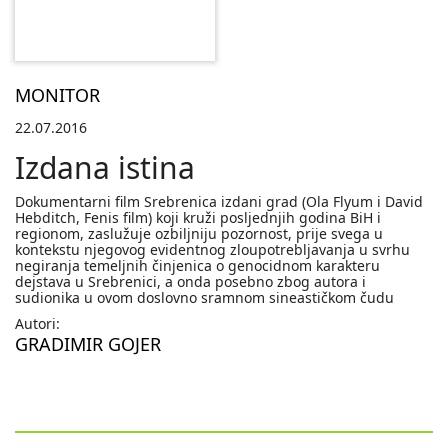
MONITOR
22.07.2016
Izdana istina
Dokumentarni film Srebrenica izdani grad (Ola Flyum i David
Hebditch, Fenis film) koji kruži posljednjih godina BiH i
regionom, zaslužuje ozbiljniju pozornost, prije svega u
kontekstu njegovog evidentnog zloupotrebljavanja u svrhu
negiranja temeljnih činjenica o genocidnom karakteru
dejstava u Srebrenici, a onda posebno zbog autora i
sudionika u ovom doslovno sramnom sineastičkom čudu
Autori:
GRADIMIR GOJER