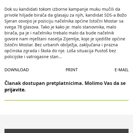
Dok su kandidati tokom izborne kampanje muku mučili da
privole hiljade birača da glasaju za njih, kandidat SDS-a Božo
Sjeran osvojio je poziciju načelnika općine Istočni Mostar sa
svega 78 glasova. Tako je kako je: malo stanovnika, malo
birača, pa je i načelniku trebalo malo da bude načelnik
govore nam mještani naselja Zijemlje, koje je sjedište općine
Istočni Mostar. Bez urbanih obilježja, zaključana i prazna
općinska zgrada i škola do nje. Loša situacija Pustoš bez
policijske i vatrogasne stan
...
DOWNLOAD
PRINT
E-MAIL
Članak dostupan pretplatnicima. Molimo Vas da se
prijavite
.