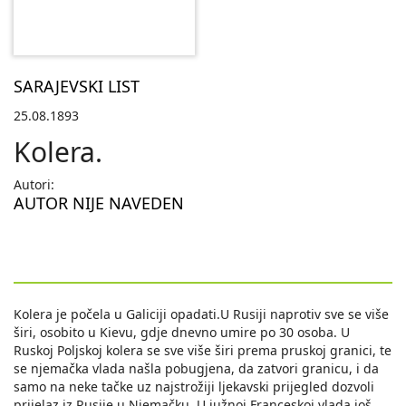
SARAJEVSKI LIST
25.08.1893
Kolera.
Autori:
AUTOR NIJE NAVEDEN
Kolera je počela u Galiciji opadati.U Rusiji naprotiv sve se više
širi, osobito u Kievu, gdje dnevno umire po 30 osoba. U
Ruskoj Poljskoj kolera se sve više širi prema pruskoj granici, te
se njemačka vlada našla pobugjena, da zatvori granicu, i da
samo na neke tačke uz najstrožiji ljekavski prijegled dozvoli
prijelaz iz Rusije u Njemačku. U južnoj Franceskoj vlada još