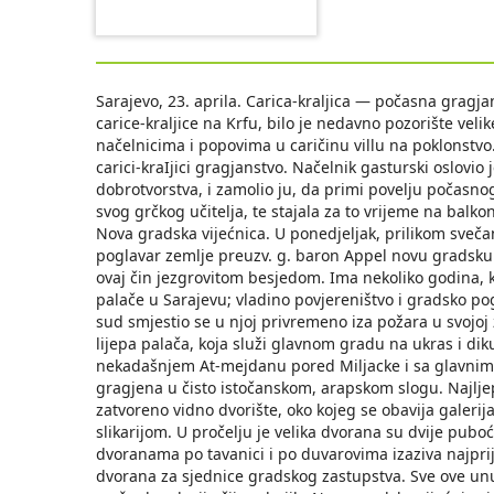
Sarajevo, 23. aprila. Carica-kraljica — počasna gragja
carice-kraljice na Krfu, bilo je nedavno pozorište veli
načelnicima i popovima u caričinu villu na poklonstvo. M
carici-kraIjici gragjanstvo. Načelnik gasturski oslovio j
dobrotvorstva, i zamolio ju, da primi povelju počasnog
svog grčkog učitelja, te stajala za to vrijeme na balko
Nova gradska vijećnica. U ponedjeljak, prilikom sveč
poglavar zemlje preuzv. g. baron Appel novu gradsku v
ovaj čin jezgrovitom besjedom. Ima nekoliko godina,
palače u Sarajevu; vladino povjereništvo i gradsko pog
sud smjestio se u njoj privremeno iza požara u svojoj
lijepa palača, koja služi glavnom gradu na ukras i di
nekadašnjem At-mejdanu pored Miljacke i sa glavnim 
gragjena u čisto istočanskom, arapskom slogu. Najljep
zatvoreno vidno dvorište, oko kojeg se obavija gale
slikarijom. U pročelju je velika dvorana su dvije pub
dvoranama po tavanici i po duvarovima izaziva najprijat
dvorana za sjednice gradskog zastupstva. Sve ove unut