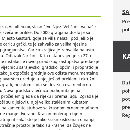
SA
Pre
nka.„Achilleion«, vlasništvo Njez. Veličanstva naše
pub
ke svečane prilike. Do 2000 gragjana došlo je sa
jesto Gasturi, gdje se villa nalazi, podijelilo je
e caricu grčki, te je zahvalio za velika njezina
 gragjanstva. Carica-kraljica je zahvalila na usta
KA
nu. Odlazak čaričin s Krfa ustanovljen je za 27. o. —
ane instalacije novog gradskog zastupstva predao je
ijećnicu sarajevskoj gradskoj općini i propratio je
 kako je otpočela gradnja ove odista monumentalne
lavarstvo ureduje u njoj još od preklani i okružni
Da 
 zgradi, no istom sada se dovršila ova neobično
ku. Nova gradska vijećnica podignuta je na
poh
pročeljem gleda da rijeku i prema jugu. Zgrada je
pot
ši su dijelovi u njoj veliko staklenim kubetom
pre
rija na kamenite stubove sa krasnom ornamentalnom
oćne manje dvorane. Krasan moleraj u tijem
Reg
niji utisak. Isto je tako krasno islikana i omanja
rašnje prostorije tako su krasne, da čovjek ne