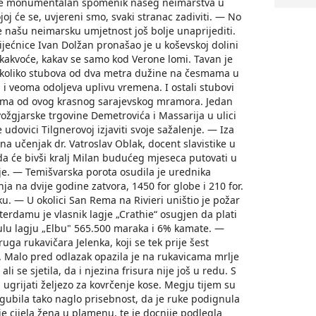
a je monumentalan spomenik našeg neimarstva u
joj će se, uvjereni smo, svaki stranac zadiviti. — No
e našu neimarsku umjetnost još bolje unaprijediti.
jećnice Ivan Dolžan pronašao je u koševskoj dolini
 kakvoće, kakav se samo kod Verone lomi. Tavan je
koliko stubova od dva metra dužine na česmama u
 i veoma odoljeva uplivu vremena. I ostali stubovi
vima od ovog krasnog sarajevskog mramora. Jedan
vožgjarske trgovine Demetrovića i Massarija u ulici
 udovici Tilgnerovoj izjaviti svoje sažalenje. — Iza
na učenjak dr. Vatroslav Oblak, docent slavistike u
 da će bivši kralj Milan budućeg mjeseca putovati u
je. — Temišvarska porota osudila je urednika
a na dvije godine zatvora, 1450 for globe i 210 for.
 — U okolici San Rema na Rivieri uništio je požar
erdamu je vlasnik lagje „Crathie“ osugjen da plati
ulu lagju „Elbu" 565.500 maraka i 6% kamate. —
uga rukavičara Jelenka, koji se tek prije šest
m. Malo pred odlazak opazila je na rukavicama mrlje
ali se sjetila, da i njezina frisura nije još u redu. S
a ugrijati željezo za kovrčenje kose. Megju tijem su
gubila tako naglo prisebnost, da je ruke podignula
a je cijela žena u plamenu, te je docnije podlegla