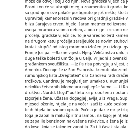
može da odvoji očiju od njih. Nova gradska vijećnic
Bosni i on će se ubrojiti megju znamenitosti grada, ko
sa gradnjom ove palače postignuto je još nešto, što ć
Upravitelj kamenoreznih radova pri gradnji gradske vi
blizu Sarajeva crven, bijelo išaran metmer od izvrsne
ovoga mramora veoma debeo, a oda nj je izrezano ne
pročelju gradske vijećnice. To je vanredno tvrd kamen
na drugom katu pročelja zaraijeuiće se novim stubo
kratak stupčić od istog mramora izložen je u izlogu g
Franje Josipa. —Razne vijesti. Njeg. Veličanstvo dalo je
duge teške bolesti umržo je u Celju vrijedni slovenski 
građankom sveučilištu. —Iz Pa risa potvrgjuju vijest,
Ameriku. Docnije će iz San Franciska krenuti oko zeml
rumunjskog lista „Dreptatea" dra Candreu radi draženj
troškova. Candreu je megju tijem umakao u Rumunjsku.
nekoliko četvornih kilometara najljepše šume. — U Rot
društvu „Nordd. Lloyd“ odštetu za probušenu i poton
Izgorjela žena. Užasan dogagjaj javljaju iz Praga. Supr
mjeseci oženio, htjela je na večer izaći iz kuće poslo
te ih htjela benzinom oprati. Počela je dakle mrlje trti; 
toga je zapalila malu špiritnu lampu, na kojoj je htjel
se zapalile benzinom nakvašene rukavice, a žena je iz
do kose, koja se takogjer zapatila. Za tili časak stajal