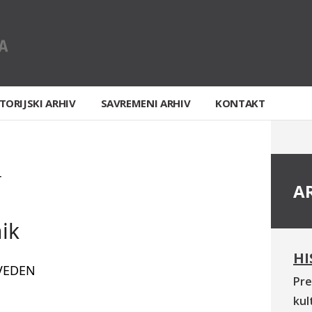
TORIJSKI ARHIV
SAVREMENI ARHIV
KONTAKT
T
A
nik
HI
VEDEN
Pre
kul