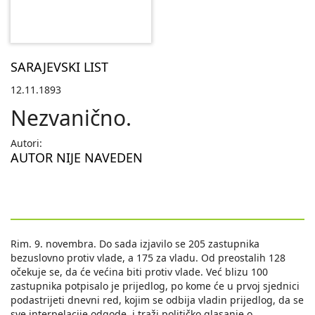
SARAJEVSKI LIST
12.11.1893
Nezvanično.
Autori:
AUTOR NIJE NAVEDEN
Rim. 9. novembra. Do sada izjavilo se 205 zastupnika
bezuslovno protiv vlade, a 175 za vladu. Od preostalih 128
očekuje se, da će većina biti protiv vlade. Već blizu 100
zastupnika potpisalo je prijedlog, po kome će u prvoj sjednici
podastrijeti dnevni red, kojim se odbija vladin prijedlog, da se
sve interpelacije odgode, i traži političko glasanje o