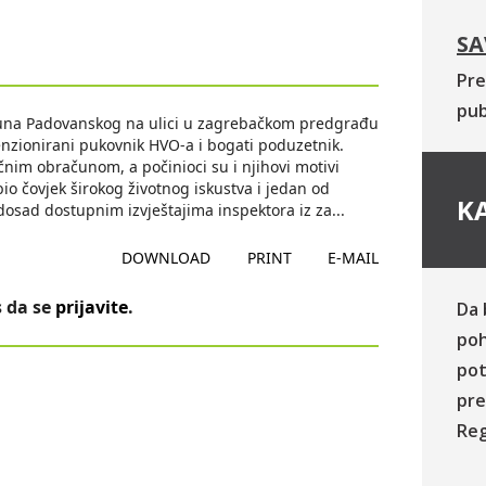
SA
Pre
pub
tuna Padovanskog na ulici u zagrebačkom predgrađu
 penzionirani pukovnik HVO-a i bogati poduzetnik.
čnim obračunom, a počinioci su i njihovi motivi
io čovjek širokog životnog iskustva i jedan od
KA
osad dostupnim izvještajima inspektora iz za
...
DOWNLOAD
PRINT
E-MAIL
 da se
prijavite
.
Da 
poh
pot
pre
Reg