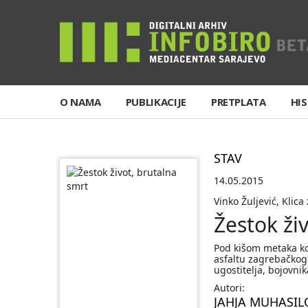
O NAMA
PUBLIKACIJE
PRETPLATA
HIS
STAV
14.05.2015
Vinko Žuljević, Klica 
Žestok ži
Pod kišom metaka koj
asfaltu zagrebačkog
ugostitelja, bojovnik
Autori:
JAHJA MUHASIL