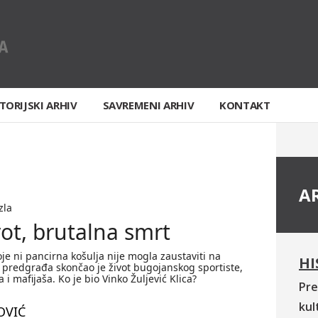
TORIJSKI ARHIV
SAVREMENI ARHIV
KONTAKT
A
zla
vot, brutalna smrt
e ni pancirna košulja nije mogla zaustaviti na
HI
 predgrađa skončao je život bugojanskog sportiste,
a i mafijaša. Ko je bio Vinko Žuljević Klica?
Pre
kul
OVIĆ