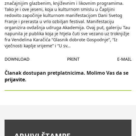
značajnijim glazbenim, književnim i likovnim programima.
Tako je i ove jeseni, koja u kulturnom smislu u Čapljini
redovito započinje kulturnom manifestacijom Dani Svetog
Franje i prerasta u vrlo ozbiljan festival. Manifestaciju
organizira ovdašnja udruga Akademija. Ovaj put, galeriju Tau
napunila je publika koja je htjela čuti sve vezano uz troknjižje
fra Vendelina Karačića “Glasnik dobrote Gospodnje”, “Iz
vječnosti kaplje vrijeme” i “U sv
...
DOWNLOAD
PRINT
E-MAIL
Članak dostupan pretplatnicima. Molimo Vas da se
prijavite
.
ARHIVI ŠTAMPE