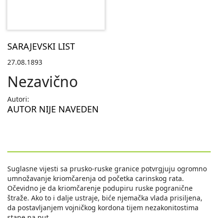
SARAJEVSKI LIST
27.08.1893
Nezavično
Autori:
AUTOR NIJE NAVEDEN
Suglasne vijesti sa prusko-ruske granice potvrgjuju ogromno
umnožavanje kriomčarenja od početka carinskog rata.
Očevidno je da kriomčarenje podupiru ruske pogranične
štraže. Ako to i dalje ustraje, biće njemačka vlada prisiljena,
da postavljanjem vojničkog kordona tijem nezakonitostima
stane na put.