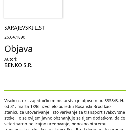
SARAJEVSKI LIST
26.04.1896
Objava
Autori:
BENKO S.R.
Visoko c. i kr. zajedničko ministarstvo je otpisom br. 3358/B. H.
od 31. marta 1896. izvoljelo odrediti Bosanski Brod kao
stanicu za utovarivanje i sto varivanje za transport svakovrsne
stoke. To se ovijem javno obznanjuje sa tijem dodatkom, da će
veterinarno-policajno uredovanje, odnosno otpremu
transporata stoke, koji u stanici Bos. Brod dogju na tovarenje,